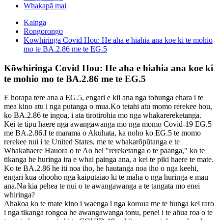
Whakapā mai
Kainga
Rongorongo
Kōwhiringa Covid Hou: He aha e hiahia ana koe ki te mohio
mo te BA.2.86 me te EG.5
Kōwhiringa Covid Hou: He aha e hiahia ana koe ki
te mohio mo te BA.2.86 me te EG.5
E horapa tere ana a EG.5, engari e kii ana nga tohunga ehara i te
mea kino atu i nga putanga o mua.Ko tetahi atu momo rerekee hou,
ko BA.2.86 te ingoa, i ata tirotirohia mo nga whakarereketanga.
Kei te tipu haere nga awangawanga mo nga momo Covid-19 EG.5
me BA.2.86.I te marama o Akuhata, ka noho ko EG.5 te momo
rerekee nui i te United States, me te whakarōpūtanga e te
Whakahaere Hauora o te Ao hei "rereketanga o te paanga," ko te
tikanga he huringa ira e whai painga ana, a kei te piki haere te mate.
Ko te BA.2.86 he iti noa iho, he hautanga noa iho o nga keehi,
engari kua ohooho nga kaiputaiao ki te maha o nga huringa e mau
ana.Na kia pehea te nui o te awangawanga a te tangata mo enei
whiringa?
Ahakoa ko te mate kino i waenga i nga koroua me te hunga kei raro
i nga tikanga rongoa he awangawanga tonu, penei i te ahua roa o te