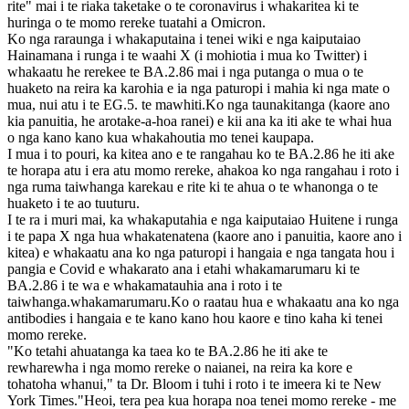
rite" mai i te riaka taketake o te coronavirus i whakaritea ki te
huringa o te momo rereke tuatahi a Omicron.
Ko nga raraunga i whakaputaina i tenei wiki e nga kaiputaiao
Hainamana i runga i te waahi X (i mohiotia i mua ko Twitter) i
whakaatu he rerekee te BA.2.86 mai i nga putanga o mua o te
huaketo na reira ka karohia e ia nga paturopi i mahia ki nga mate o
mua, nui atu i te EG.5. te mawhiti.Ko nga taunakitanga (kaore ano
kia panuitia, he arotake-a-hoa ranei) e kii ana ka iti ake te whai hua
o nga kano kano kua whakahoutia mo tenei kaupapa.
I mua i to pouri, ka kitea ano e te rangahau ko te BA.2.86 he iti ake
te horapa atu i era atu momo rereke, ahakoa ko nga rangahau i roto i
nga ruma taiwhanga karekau e rite ki te ahua o te whanonga o te
huaketo i te ao tuuturu.
I te ra i muri mai, ka whakaputahia e nga kaiputaiao Huitene i runga
i te papa X nga hua whakatenatena (kaore ano i panuitia, kaore ano i
kitea) e whakaatu ana ko nga paturopi i hangaia e nga tangata hou i
pangia e Covid e whakarato ana i etahi whakamarumaru ki te
BA.2.86 i te wa e whakamatauhia ana i roto i te
taiwhanga.whakamarumaru.Ko o raatau hua e whakaatu ana ko nga
antibodies i hangaia e te kano kano hou kaore e tino kaha ki tenei
momo rereke.
"Ko tetahi ahuatanga ka taea ko te BA.2.86 he iti ake te
rewharewha i nga momo rereke o naianei, na reira ka kore e
tohatoha whanui," ta Dr. Bloom i tuhi i roto i te imeera ki te New
York Times."Heoi, tera pea kua horapa noa tenei momo rereke - me