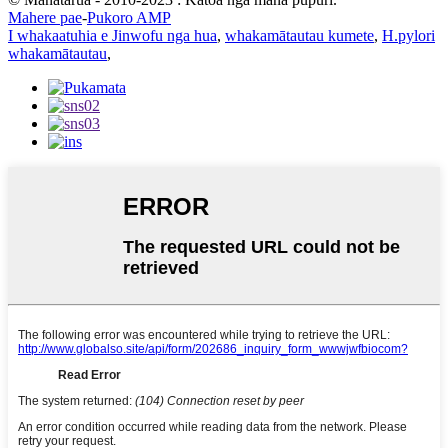
Mahere pae
-
Pukoro AMP
I whakaatuhia e Jinwofu nga hua
,
whakamātautau kumete
,
H.pylori
whakamātautau
,