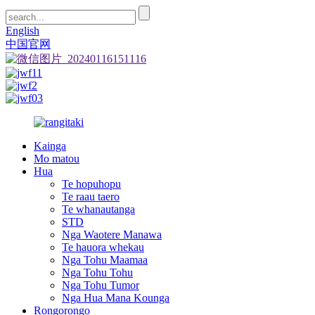
English
中国官网
Kainga
Mo matou
Hua
Te hopuhopu
Te raau taero
Te whanautanga
STD
Nga Waotere Manawa
Te hauora whekau
Nga Tohu Maamaa
Nga Tohu Tohu
Nga Tohu Tumor
Nga Hua Mana Kounga
Rongorongo