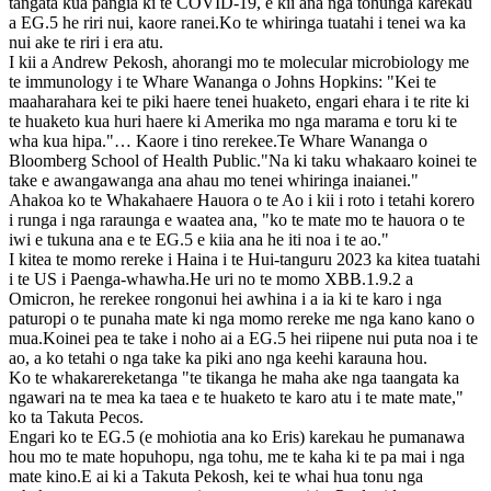
tangata kua pangia ki te COVID-19, e kii ana nga tohunga karekau
a EG.5 he riri nui, kaore ranei.Ko te whiringa tuatahi i tenei wa ka
nui ake te riri i era atu.
I kii a Andrew Pekosh, ahorangi mo te molecular microbiology me
te immunology i te Whare Wananga o Johns Hopkins: "Kei te
maaharahara kei te piki haere tenei huaketo, engari ehara i te rite ki
te huaketo kua huri haere ki Amerika mo nga marama e toru ki te
wha kua hipa."… Kaore i tino rerekee.Te Whare Wananga o
Bloomberg School of Health Public."Na ki taku whakaaro koinei te
take e awangawanga ana ahau mo tenei whiringa inaianei."
Ahakoa ko te Whakahaere Hauora o te Ao i kii i roto i tetahi korero
i runga i nga raraunga e waatea ana, "ko te mate mo te hauora o te
iwi e tukuna ana e te EG.5 e kiia ana he iti noa i te ao."
I kitea te momo rereke i Haina i te Hui-tanguru 2023 ka kitea tuatahi
i te US i Paenga-whawha.He uri no te momo XBB.1.9.2 a
Omicron, he rerekee rongonui hei awhina i a ia ki te karo i nga
paturopi o te punaha mate ki nga momo rereke me nga kano kano o
mua.Koinei pea te take i noho ai a EG.5 hei riipene nui puta noa i te
ao, a ko tetahi o nga take ka piki ano nga keehi karauna hou.
Ko te whakarereketanga "te tikanga he maha ake nga taangata ka
ngawari na te mea ka taea e te huaketo te karo atu i te mate mate,"
ko ta Takuta Pecos.
Engari ko te EG.5 (e mohiotia ana ko Eris) karekau he pumanawa
hou mo te mate hopuhopu, nga tohu, me te kaha ki te pa mai i nga
mate kino.E ai ki a Takuta Pekosh, kei te whai hua tonu nga