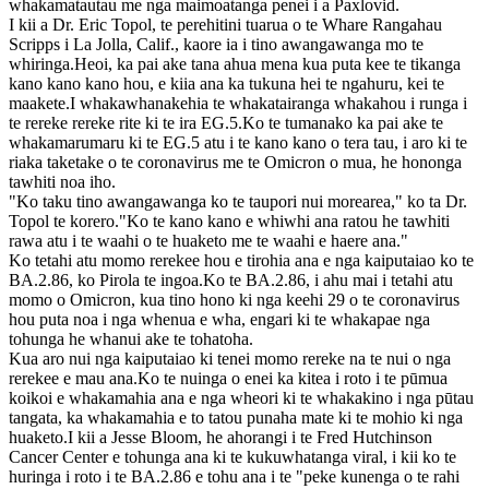
whakamatautau me nga maimoatanga penei i a Paxlovid.
I kii a Dr. Eric Topol, te perehitini tuarua o te Whare Rangahau
Scripps i La Jolla, Calif., kaore ia i tino awangawanga mo te
whiringa.Heoi, ka pai ake tana ahua mena kua puta kee te tikanga
kano kano kano hou, e kiia ana ka tukuna hei te ngahuru, kei te
maakete.I whakawhanakehia te whakatairanga whakahou i runga i
te rereke rereke rite ki te ira EG.5.Ko te tumanako ka pai ake te
whakamarumaru ki te EG.5 atu i te kano kano o tera tau, i aro ki te
riaka taketake o te coronavirus me te Omicron o mua, he hononga
tawhiti noa iho.
"Ko taku tino awangawanga ko te taupori nui morearea," ko ta Dr.
Topol te korero."Ko te kano kano e whiwhi ana ratou he tawhiti
rawa atu i te waahi o te huaketo me te waahi e haere ana."
Ko tetahi atu momo rerekee hou e tirohia ana e nga kaiputaiao ko te
BA.2.86, ko Pirola te ingoa.Ko te BA.2.86, i ahu mai i tetahi atu
momo o Omicron, kua tino hono ki nga keehi 29 o te coronavirus
hou puta noa i nga whenua e wha, engari ki te whakapae nga
tohunga he whanui ake te tohatoha.
Kua aro nui nga kaiputaiao ki tenei momo rereke na te nui o nga
rerekee e mau ana.Ko te nuinga o enei ka kitea i roto i te pūmua
koikoi e whakamahia ana e nga wheori ki te whakakino i nga pūtau
tangata, ka whakamahia e to tatou punaha mate ki te mohio ki nga
huaketo.I kii a Jesse Bloom, he ahorangi i te Fred Hutchinson
Cancer Center e tohunga ana ki te kukuwhatanga viral, i kii ko te
huringa i roto i te BA.2.86 e tohu ana i te "peke kunenga o te rahi