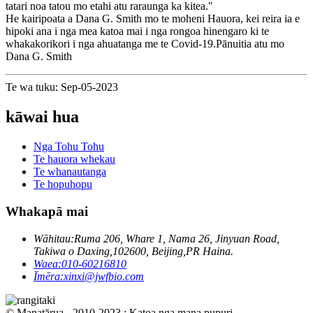
tatari noa tatou mo etahi atu raraunga ka kitea."
He kairipoata a Dana G. Smith mo te moheni Hauora, kei reira ia e
hipoki ana i nga mea katoa mai i nga rongoa hinengaro ki te
whakakorikori i nga ahuatanga me te Covid-19.Pānuitia atu mo
Dana G. Smith
Te wa tuku: Sep-05-2023
kāwai hua
Nga Tohu Tohu
Te hauora whekau
Te whanautanga
Te hopuhopu
Whakapā mai
Wāhitau:
Ruma 206, Whare 1, Nama 26, Jinyuan Road,
Takiwa o Daxing,102600, Beijing,PR Haina.
Waea:
010-60216810
Īmēra:
xinxi@jwfbio.com
© Manatārua - 2010-2023 : Katoa nga mana pupuri.